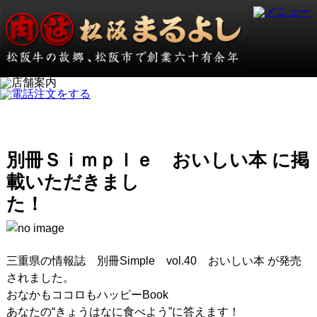
別冊Ｓｉｍｐｌｅ おいしい本 に掲
載いただきまし
た
三重県の情報誌 別冊Simple vol.40 おいしい本 が発売
されました。
おなかもココロもハッピーBook
あなたの“きょうはなに食べよう”に答えます！