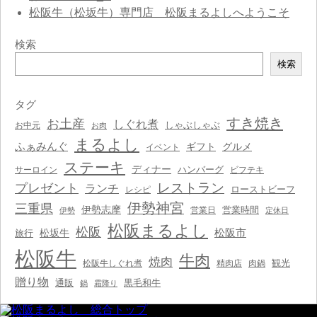
松阪牛（松坂牛）専門店 松阪まるよしへようこそ
検索
検
検索
索
タグ
すき焼き
お土産
しぐれ煮
しゃぶしゃぶ
お中元
お肉
まるよし
ふぁみんぐ
ギフト
グルメ
イベント
ステーキ
ディナー
ハンバーグ
サーロイン
ビフテキ
レストラン
プレゼント
ランチ
ローストビーフ
レシピ
伊勢神宮
三重県
伊勢志摩
営業時間
営業日
伊勢
定休日
松阪まるよし
松阪
松阪市
松坂牛
旅行
松阪牛
牛肉
焼肉
観光
松阪牛しぐれ煮
精肉店
肉鍋
贈り物
通販
黒毛和牛
鍋
霜降り