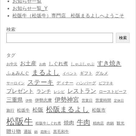
お知らせ一覧
お知らせ一覧_Y
松阪牛（松坂牛）専門店 松阪まるよしへようこそ
検索
検
検索
索
タグ
すき焼き
お土産
しぐれ煮
しゃぶしゃぶ
お中元
お肉
まるよし
ふぁみんぐ
ギフト
グルメ
イベント
ステーキ
ディナー
ハンバーグ
サーロイン
ビフテキ
レストラン
プレゼント
ランチ
ローストビーフ
レシピ
伊勢神宮
三重県
伊勢志摩
営業時間
営業日
伊勢
定休日
松阪まるよし
松阪
松阪市
松坂牛
旅行
松阪牛
牛肉
焼肉
観光
松阪牛しぐれ煮
精肉店
肉鍋
贈り物
通販
黒毛和牛
鍋
霜降り