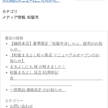
その他のメニューはこちらから。
カテゴリ
メディア情報
,
松阪市
最近の投稿
【鎌田本店】夏季限定「松阪牛冷しゃぶ」販売のお知
らせ。
【松阪まるよし松ヶ島店 リニューアルオープンのお
知らせ】
まるよしにも 桜 が咲きました！
松阪まるよし 設立 61周年記
念
一部商品 価格改定 のお知らせ。
カテゴリー
お問い合わせ