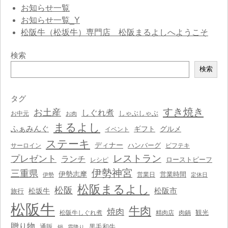
お知らせ一覧
お知らせ一覧_Y
松阪牛（松坂牛）専門店 松阪まるよしへようこそ
検索
検
検索
索
タグ
すき焼き
お土産
しぐれ煮
しゃぶしゃぶ
お中元
お肉
まるよし
ふぁみんぐ
ギフト
グルメ
イベント
ステーキ
ディナー
ハンバーグ
サーロイン
ビフテキ
レストラン
プレゼント
ランチ
ローストビーフ
レシピ
伊勢神宮
三重県
伊勢志摩
営業時間
営業日
伊勢
定休日
松阪まるよし
松阪
松阪市
松坂牛
旅行
松阪牛
牛肉
焼肉
観光
松阪牛しぐれ煮
精肉店
肉鍋
贈り物
通販
黒毛和牛
鍋
霜降り