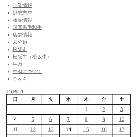
企業情報
伊勢志摩
商品情報
国産黒毛和牛
店舗情報
未分類
松阪市
松阪牛（松坂牛）
牛肉
牛肉について
Ｑ＆Ａ
2015年1月
日
月
火
水
木
金
土
1
2
3
4
5
6
7
8
9
10
11
12
13
14
15
16
17