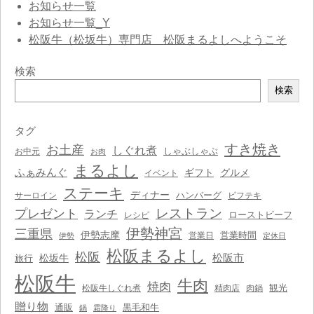
お知らせ一覧
お知らせ一覧_Y
松阪牛（松坂牛）専門店 松阪まるよしへようこそ
検索
検
検索
索
タグ
すき焼き
お土産
しぐれ煮
しゃぶしゃぶ
お中元
お肉
まるよし
ふぁみんぐ
ギフト
グルメ
イベント
ステーキ
ディナー
ハンバーグ
サーロイン
ビフテキ
レストラン
プレゼント
ランチ
ローストビーフ
レシピ
伊勢神宮
三重県
伊勢志摩
営業時間
営業日
伊勢
定休日
松阪まるよし
松阪
松阪市
松坂牛
旅行
松阪牛
牛肉
焼肉
観光
松阪牛しぐれ煮
精肉店
肉鍋
贈り物
通販
黒毛和牛
鍋
霜降り