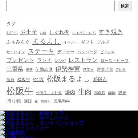
検
検索
索
タグ
すき焼き
お土産
しぐれ煮
しゃぶしゃぶ
お中元
お肉
まるよし
ふぁみんぐ
ギフト
グルメ
イベント
ステーキ
ディナー
ハンバーグ
サーロイン
ビフテキ
レストラン
プレゼント
ランチ
ローストビーフ
レシピ
伊勢神宮
三重県
伊勢志摩
営業時間
営業日
伊勢
定休日
松阪まるよし
松阪
松阪市
松坂牛
旅行
松阪牛
牛肉
焼肉
観光
松阪牛しぐれ煮
精肉店
肉鍋
贈り物
通販
黒毛和牛
鍋
霜降り