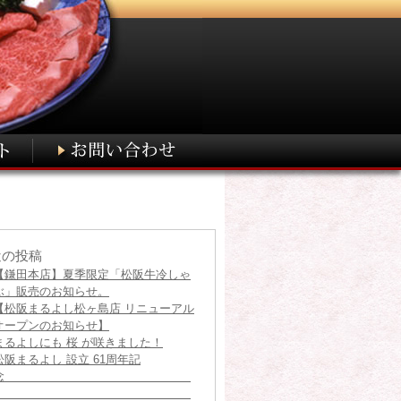
近の投稿
【鎌田本店】夏季限定「松阪牛冷しゃ
ぶ」販売のお知らせ。
【松阪まるよし松ヶ島店 リニューアル
オープンのお知らせ】
まるよしにも 桜 が咲きました！
松阪まるよし 設立 61周年記
念