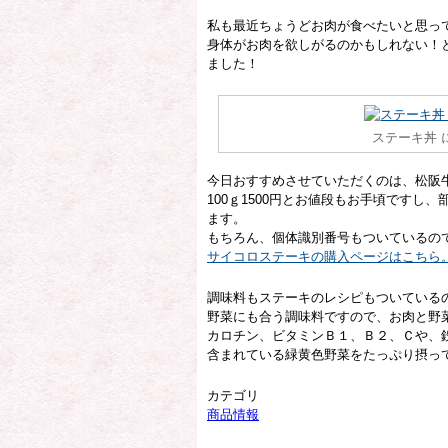
私も最近ちょうどお肉が食べたいと思っ
身体がお肉を欲しがるのかもしれない！と
ました！
ステーキ丼 
今日おすすめさせていただくのは、松阪
100ｇ1500円とお値段もお手頃ですし
ます。
もちろん、個体識別番号もついているの
サイコロステーキの購入ページはこちら
調味料もステーキのレシピもついている
野菜にも合う調味料ですので、お肉と野
カロチン、ビタミンＢ１、Ｂ２、Ｃや、
含まれている緑黄色野菜をたっぷり摂っ
カテゴリ
商品情報