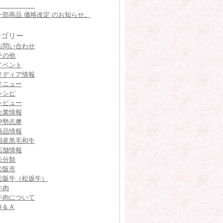
一部商品 価格改定 のお知らせ。
テゴリー
お問い合わせ
その他
イベント
メディア情報
メニュー
レシピ
レビュー
企業情報
伊勢志摩
商品情報
国産黒毛和牛
店舗情報
未分類
松阪市
松阪牛（松坂牛）
牛肉
牛肉について
Ｑ＆Ａ