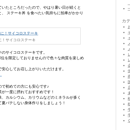
ていたところだったので、やはり暑い日が続くと
、 ステーキ丼 を食べたい気持ちに拍車がかかり
カ
に！サイコロステーキ
牛のサイコロステーキです。
、部位を限定しておりませんので色々な肉質を楽しめ
で安心してお召し上がりいただけます。
。
ので初めての方にも安心です♪
菜が一度に摂れておすすめです！
鉄、カルシウム、カリウムなどのミネラルが多く
て夏バテしない身体作りをしましょう！