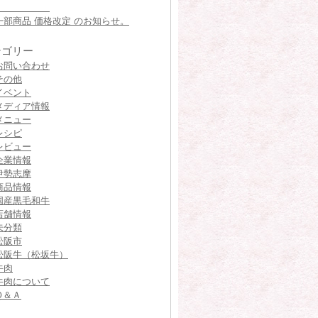
一部商品 価格改定 のお知らせ。
テゴリー
お問い合わせ
その他
イベント
メディア情報
メニュー
レシピ
レビュー
企業情報
伊勢志摩
商品情報
国産黒毛和牛
店舗情報
未分類
松阪市
松阪牛（松坂牛）
牛肉
牛肉について
Ｑ＆Ａ