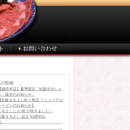
近の投稿
【鎌田本店】夏季限定「松阪牛冷しゃ
ぶ」販売のお知らせ。
【松阪まるよし松ヶ島店 リニューアル
オープンのお知らせ】
まるよしにも 桜 が咲きました！
松阪まるよし 設立 61周年記
念