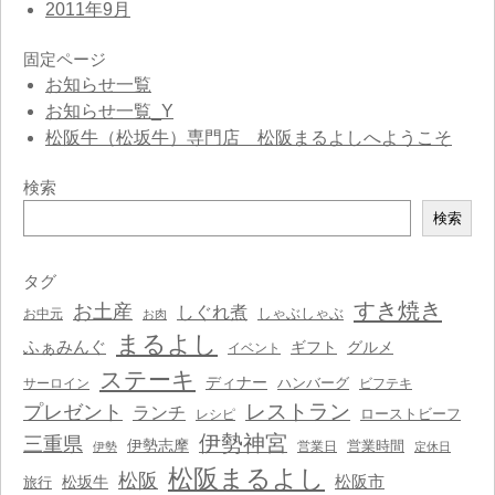
2011年9月
固定ページ
お知らせ一覧
お知らせ一覧_Y
松阪牛（松坂牛）専門店 松阪まるよしへようこそ
検索
検
検索
索
タグ
すき焼き
お土産
しぐれ煮
しゃぶしゃぶ
お中元
お肉
まるよし
ふぁみんぐ
ギフト
グルメ
イベント
ステーキ
ディナー
ハンバーグ
サーロイン
ビフテキ
レストラン
プレゼント
ランチ
ローストビーフ
レシピ
伊勢神宮
三重県
伊勢志摩
営業時間
営業日
伊勢
定休日
松阪まるよし
松阪
松阪市
松坂牛
旅行