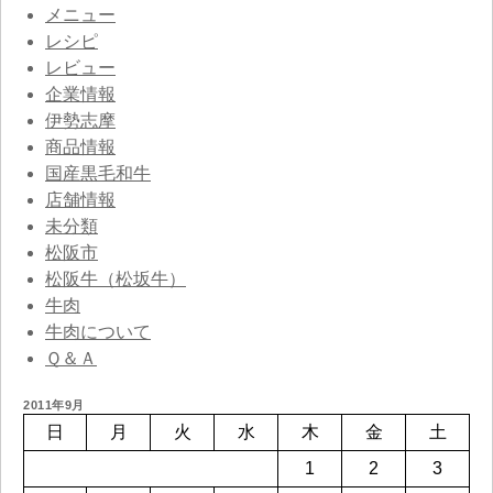
メニュー
レシピ
レビュー
企業情報
伊勢志摩
商品情報
国産黒毛和牛
店舗情報
未分類
松阪市
松阪牛（松坂牛）
牛肉
牛肉について
Ｑ＆Ａ
2011年9月
日
月
火
水
木
金
土
1
2
3