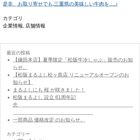
是非、お取り寄せでも,三重県の美味しい牛肉を….♪
カテゴリ
企業情報
,
店舗情報
最近の投稿
【鎌田本店】夏季限定「松阪牛冷しゃぶ」販売のお知
らせ。
【松阪まるよし松ヶ島店 リニューアルオープンのお
知らせ】
まるよしにも 桜 が咲きました！
松阪まるよし 設立 61周年記
念
一部商品 価格改定 のお知らせ。
カテゴリー