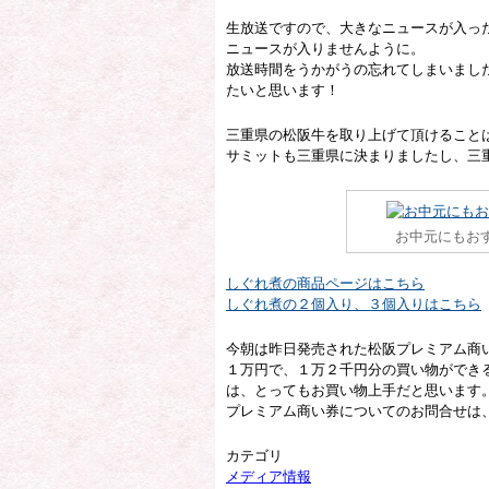
生放送ですので、大きなニュースが入っ
ニュースが入りませんように。
放送時間をうかがうの忘れてしまいまし
たいと思います！
三重県の松阪牛を取り上げて頂けること
サミットも三重県に決まりましたし、三
お中元にもお
しぐれ煮の商品ページはこちら
しぐれ煮の２個入り、３個入りはこちら
今朝は昨日発売された松阪プレミアム商
１万円で、１万２千円分の買い物ができ
は、とってもお買い物上手だと思います
プレミアム商い券についてのお問合せは、松阪
カテゴリ
メディア情報