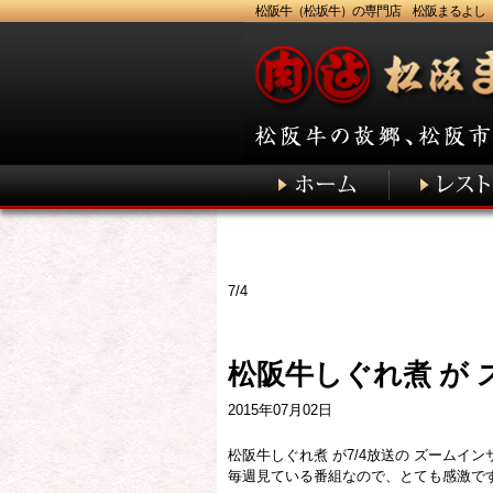
松阪牛（松坂牛）の専門店 松阪まるよし
7/4
松阪牛しぐれ煮 が
2015年07月02日
松阪牛しぐれ煮 が7/4放送の ズームイ
毎週見ている番組なので、とても感激で