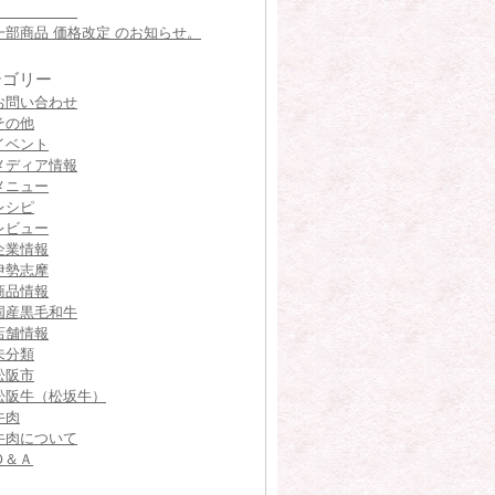
一部商品 価格改定 のお知らせ。
テゴリー
お問い合わせ
その他
イベント
メディア情報
メニュー
レシピ
レビュー
企業情報
伊勢志摩
商品情報
国産黒毛和牛
店舗情報
未分類
松阪市
松阪牛（松坂牛）
牛肉
牛肉について
Ｑ＆Ａ