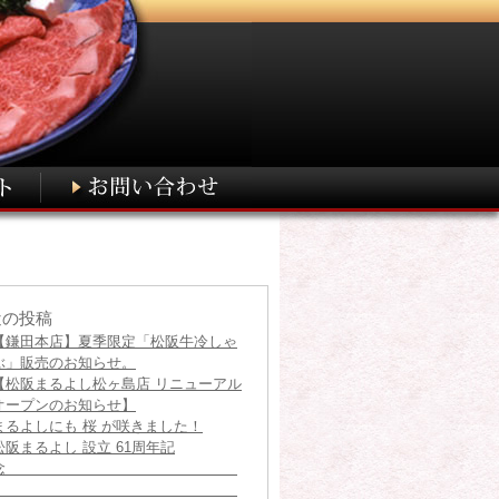
近の投稿
【鎌田本店】夏季限定「松阪牛冷しゃ
ぶ」販売のお知らせ。
【松阪まるよし松ヶ島店 リニューアル
オープンのお知らせ】
まるよしにも 桜 が咲きました！
松阪まるよし 設立 61周年記
念