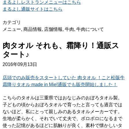
まるよしレストランメニューはこちら
まるよし通販サイトはこちら
カテゴリ
メニュー
,
商品情報
,
店舗情報
,
牛肉
,
牛肉について
肉タオル それも、霜降り！通販ス
タート♪
2016年09月13日
店頭でのみ販売をスタートしていた 肉タオル ！こと松阪牛
霜降りタオル made in Mie!通販でも販売開始しました！
こちらのタオルは三重県ではおなじみのおぼろタオル製。
子どもの頃からおぼろタオルで育ったと言っても過言では
ないほど、私にとって親しみのあるタオルメーカーです。
生地が柔らかく、それでいて丈夫で、ボロボロになるまで
使った記憶があるほどに肌触りが良く、素朴で懐かしいタ