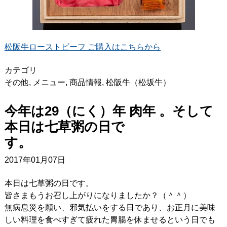
松阪牛ローストビーフ ご購入はこちらから
カテゴリ
その他
,
メニュー
,
商品情報
,
松阪牛（松坂牛）
今年は29（にく）年 肉年 。そして
本日は七草粥の日で
す。
2017年01月07日
本日は七草粥の日です。
皆さまもうお召し上がりになりましたか？（＾＾）
無病息災を願い、邪気払いをする日であり、お正月に美味
しい料理を食べすぎて疲れた胃腸を休ませるという日でも