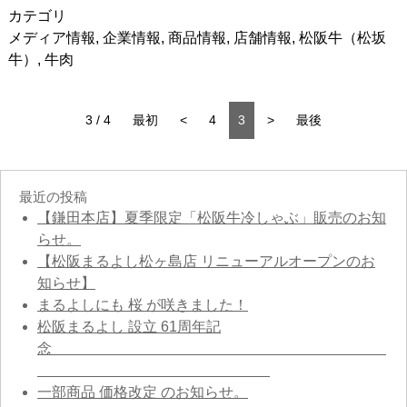
カテゴリ
メディア情報
,
企業情報
,
商品情報
,
店舗情報
,
松阪牛（松坂
牛）
,
牛肉
3 / 4
最初
<
4
3
>
最後
最近の投稿
【鎌田本店】夏季限定「松阪牛冷しゃぶ」販売のお知
らせ。
【松阪まるよし松ヶ島店 リニューアルオープンのお
知らせ】
まるよしにも 桜 が咲きました！
松阪まるよし 設立 61周年記
念
一部商品 価格改定 のお知らせ。