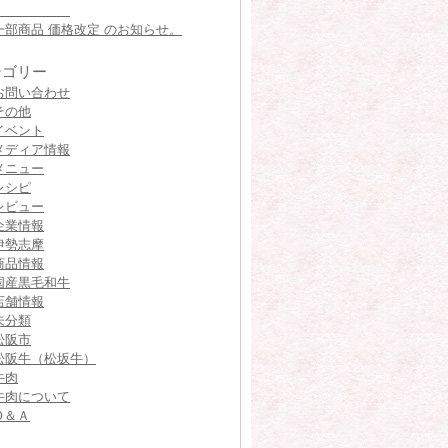
一部商品 価格改定 のお知らせ。
テゴリー
お問い合わせ
その他
イベント
メディア情報
メニュー
レシピ
レビュー
企業情報
伊勢志摩
商品情報
国産黒毛和牛
店舗情報
未分類
松阪市
松阪牛（松坂牛）
牛肉
牛肉について
Ｑ＆Ａ