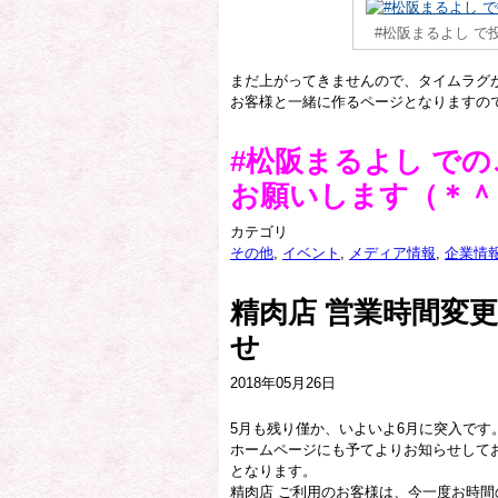
#松阪まるよし で
まだ上がってきませんので、タイムラグ
お客様と一緒に作るページとなりますの
#松阪まるよし で
お願いします（＊＾
カテゴリ
その他
,
イベント
,
メディア情報
,
企業情
精肉店 営業時間変
2018年05月26日
5月も残り僅か、いよいよ6月に突入です
ホームページにも予てよりお知らせしてお
となります。
精肉店 ご利用のお客様は、今一度お時