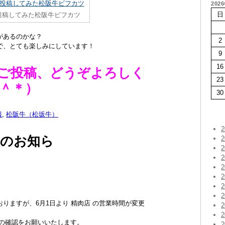
202
日
投稿してみた松阪牛ビフカツ
があるのかな？
2
で、とても楽しみにしています！
9
16
のご投稿、どうぞよろしく
23
＾＊）
30
報
,
松阪牛（松坂牛）
更のお知ら
。
りますが、6月1日より 精肉店 の営業時間が変更
間の確認をお願いいたします。