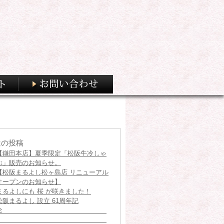
近の投稿
【鎌田本店】夏季限定「松阪牛冷しゃ
ぶ」販売のお知らせ。
【松阪まるよし松ヶ島店 リニューアル
オープンのお知らせ】
まるよしにも 桜 が咲きました！
松阪まるよし 設立 61周年記
念