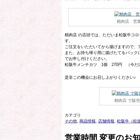
精肉店 営
精肉店 の店頭では、ただいま松阪牛コ
す。
ご注文をいただいてから揚げますので、
また、お持ち帰り用に揚げたてをパック
でお申し付けください。
松阪牛メンチカツ 1個 270円 （今
是非この機会にお召し上がりください♪
精肉店 で販
カテゴリ
その他
,
商品情報
,
店舗情報
,
松阪牛（松
営業時間 変更のお