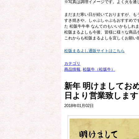
※写真は調理イメージです。よく火を通
まだまだ寒い日が続いておりますが、も
すき焼きや、しゃぶしゃぶもおすすめで
た 松阪牛牛串 なんてのもいいかもしれ
松阪まるよしも今後、皆様に様々な商品
これからも松阪まるよしを宜しくお願い
松阪まるよし通販サイトはこちら
カテゴリ
商品情報
,
松阪牛（松坂牛）
新年 明けましてお
日より営業致します
2018年01月02日