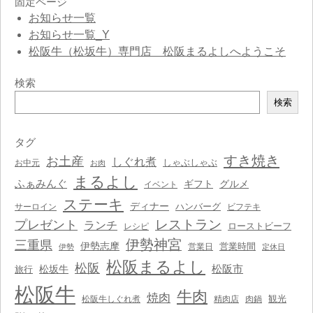
固定ページ
お知らせ一覧
お知らせ一覧_Y
松阪牛（松坂牛）専門店 松阪まるよしへようこそ
検索
検
検索
索
タグ
すき焼き
お土産
しぐれ煮
しゃぶしゃぶ
お中元
お肉
まるよし
ふぁみんぐ
ギフト
グルメ
イベント
ステーキ
ディナー
ハンバーグ
サーロイン
ビフテキ
レストラン
プレゼント
ランチ
ローストビーフ
レシピ
伊勢神宮
三重県
伊勢志摩
営業時間
営業日
伊勢
定休日
松阪まるよし
松阪
松阪市
松坂牛
旅行
松阪牛
牛肉
焼肉
観光
松阪牛しぐれ煮
精肉店
肉鍋