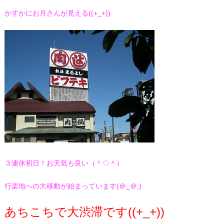
かすかにお月さんが見える((+_+))
３連休初日！お天気も良い（＾◇＾）
行楽地への大移動が始まっています(＠_＠;)
あちこちで大渋滞です((+_+))