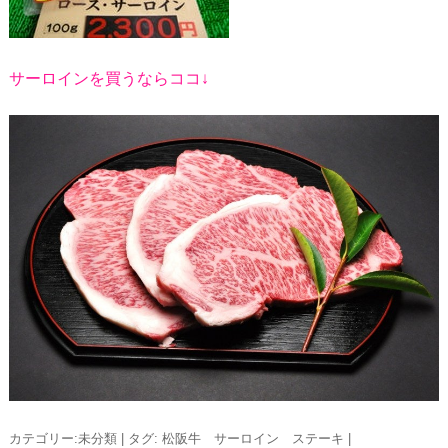
サーロインを買うならココ↓
カテゴリー:
未分類
|
タグ:
松阪牛 サーロイン ステーキ
|