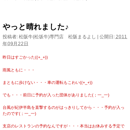
やっと晴れました♪
投稿者:
松阪牛(松坂牛)専門店 松阪まるよし
|
公開日:
2011
年09月22日
昨日はすごかった((+_+))
雨風ともに・・・
まともに歩けない・・・車の運転もこわい((+_+))
でも・・・前日に予約が入った団体がありました(；一_一)
台風が紀伊半島を直撃するのがはっきりしてから・・・予約が入っ
たのです(；一_一)
支店のレストランの予約なんですが・・・本当はお休みする予定で