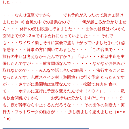
した・・・
・・・なんせ直撃ですから・・・でも予約が入ったので急きょ開け
ました(>_<) 台風の中での営業なので・・・何が起こるか分かりませ
ん・・・ 休日の僕も応援に行きました・・・ 団体の皆様はバスから
玄関までの2～3ｍでずぶぬれになっていました・・・ それで
も・・・ワイワイ楽しそうに宴会で盛り上がっていました((+_+)) 恐
る恐る・・・幹事の方に聞いてみました・・・ 「この台風で・・・
旅行の中止は考えなかったんですか？」 「はい・・・私は中止を主
張したんですが・・・飲食関係なんで・・ ・・・なかなかお休みが
取れないので・・・みんなで話し合いの結果・・・ 決行することに
なったんです。志摩スペイン村（遊園地）に行く予定 だったんです
が・・・さすがに遊園地は無理なんで・・・松阪でお肉を 食べ
て・・・ホテルに直行に予定を変えたんです（＾◇＾）」 ・・・私
も飲食関係ですから・・・お気持ちは分かります(*^。^*) ・・・で
も、僕が幹事なら中止するんだろうな・・・ その団体の決断力・実
行力・フットワークの軽さが・・・ 少し羨ましく思えました（●＾o
＾●）