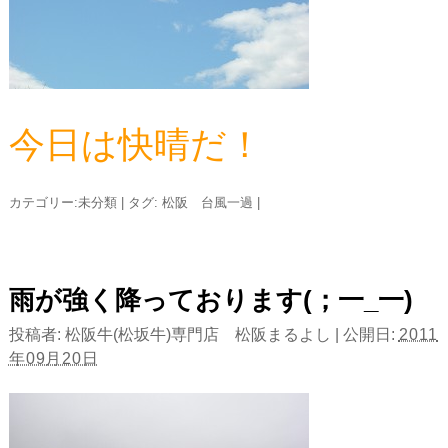
今日は快晴だ！
カテゴリー:
未分類
|
タグ:
松阪 台風一過
|
雨が強く降っております(；一_一)
投稿者:
松阪牛(松坂牛)専門店 松阪まるよし
|
公開日:
2011
年09月20日