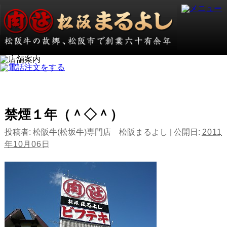
禁煙１年（＾◇＾）
投稿者:
松阪牛(松坂牛)専門店 松阪まるよし
|
公開日:
2011
年10月06日