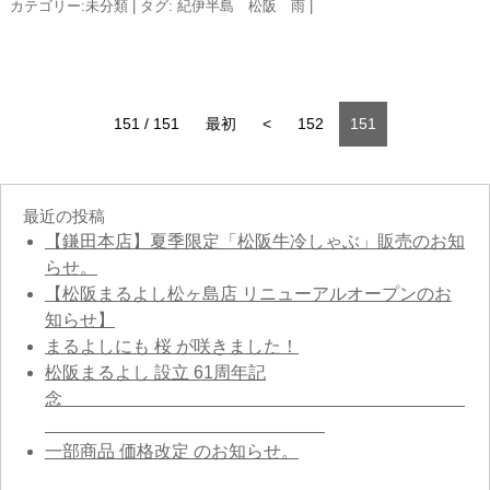
カテゴリー:
未分類
|
タグ:
紀伊半島 松阪 雨
|
151 / 151
最初
<
152
151
最近の投稿
【鎌田本店】夏季限定「松阪牛冷しゃぶ」販売のお知
らせ。
【松阪まるよし松ヶ島店 リニューアルオープンのお
知らせ】
まるよしにも 桜 が咲きました！
松阪まるよし 設立 61周年記
念
一部商品 価格改定 のお知らせ。