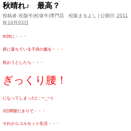
秋晴れ♪ 最高？
投稿者:
松阪牛(松坂牛)専門店 松阪まるよし
|
公開日:
2011
年10月03日
9/28に・・・
床に落ちている子供の服を・・・
拾おうとしたら・・・
ぎっくり腰！
になってしまった(；一_一)
3日間寝たきりで・・・
それからコルセット生活・・・