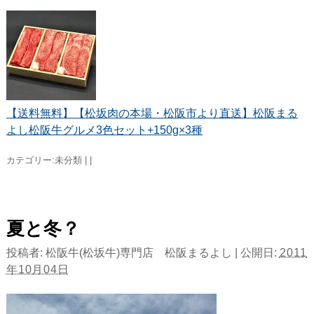
【送料無料】【松坂肉の本場・松阪市より直送】松阪まる
よし松阪牛グルメ3色セット+150g×3種
カテゴリー:
未分類
|
|
夏と冬？
投稿者:
松阪牛(松坂牛)専門店 松阪まるよし
|
公開日:
2011
年10月04日