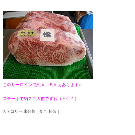
このサーロインで約４．５ｋｇあります♪
ステーキで約２２人前ですね（＾◇＾）
カテゴリー:
未分類
|
タグ:
松阪
|