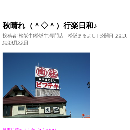
秋晴れ（＾◇＾）行楽日和♪
投稿者:
松阪牛(松坂牛)専門店 松阪まるよし
|
公開日:
2011
年09月23日
見事に晴れました（●＾o＾●）