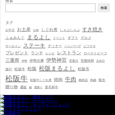
検索
検
検索
索
タグ
すき焼き
お土産
しぐれ煮
しゃぶしゃぶ
お中元
お肉
まるよし
ふぁみんぐ
ギフト
グルメ
イベント
ステーキ
ディナー
ハンバーグ
サーロイン
ビフテキ
レストラン
プレゼント
ランチ
ローストビーフ
レシピ
伊勢神宮
三重県
伊勢志摩
営業時間
営業日
伊勢
定休日
松阪まるよし
松阪
松阪市
松坂牛
旅行
松阪牛
牛肉
焼肉
観光
松阪牛しぐれ煮
精肉店
肉鍋
贈り物
通販
黒毛和牛
鍋
霜降り