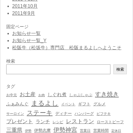
2011年10月
2011年9月
固定ページ
お知らせ一覧
お知らせ一覧_Y
松阪牛（松坂牛）専門店 松阪まるよしへようこそ
検索
検
検索
索
タグ
すき焼き
お土産
しぐれ煮
しゃぶしゃぶ
お中元
お肉
まるよし
ふぁみんぐ
ギフト
グルメ
イベント
ステーキ
ディナー
ハンバーグ
サーロイン
ビフテキ
レストラン
プレゼント
ランチ
ローストビーフ
レシピ
伊勢神宮
三重県
伊勢志摩
営業時間
営業日
伊勢
定休日