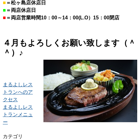
■
＝松ヶ島店休店日
■
＝両店休店日
■
＝両店営業時間10：00～14：00(L.O）15：00閉店
４月もよろしくお願い致します（＾
＾）♪
まるよしレス
トランへのア
クセス
まるよしレス
トランメニュ
ー
カテゴリ