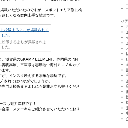
も掲載いただいたのですが、スポットエリア別に検
も欲しくなる案内上手な雑誌です。
カ
に松阪まるよしが掲載されま
した。
賀県のGKAMP ELEMENT、静岡県のINN
ーム木曽駒高原、三重県は志摩地中海村ミコノルカゾ
います。
すが、インスタ映えする素敵な場所です。
ブ されてはいかがでしょうか。
牛専門店松阪まるよしにも是非お立ち寄りくださ
コースも魅力満載です！
牛会席、ステーキをご紹介させていただいており