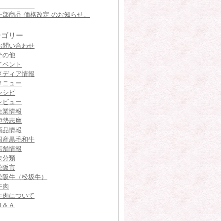
一部商品 価格改定 のお知らせ。
テゴリー
お問い合わせ
その他
イベント
メディア情報
メニュー
レシピ
レビュー
企業情報
伊勢志摩
商品情報
国産黒毛和牛
店舗情報
未分類
松阪市
松阪牛（松坂牛）
牛肉
牛肉について
Ｑ＆Ａ