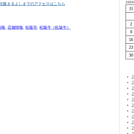
202
た松阪まるよしまでのアクセスはこちら
日
2
情報
,
店舗情報
,
松阪市
,
松阪牛（松坂牛）
9
16
23
30