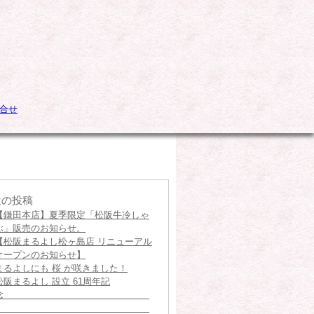
近の投稿
【鎌田本店】夏季限定「松阪牛冷しゃ
ぶ」販売のお知らせ。
【松阪まるよし松ヶ島店 リニューアル
オープンのお知らせ】
まるよしにも 桜 が咲きました！
松阪まるよし 設立 61周年記
念