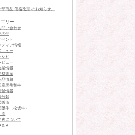
一部商品 価格改定 のお知らせ。
テゴリー
お問い合わせ
その他
イベント
メディア情報
メニュー
レシピ
レビュー
企業情報
伊勢志摩
商品情報
国産黒毛和牛
店舗情報
未分類
松阪市
松阪牛（松坂牛）
牛肉
牛肉について
Ｑ＆Ａ