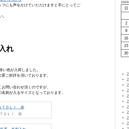
202
ッフにも声をかけていただけますと手にとってご
日
い。
2
9
16
23
入れ
30
に赤い色が入荷しました。
大変ご好評を頂いております。
くお問い合わせ頂くのですが、
の名刺が入るサイズとなっております。
ＴＯＬＩ 赤