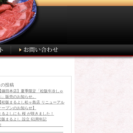
近の投稿
【鎌田本店】夏季限定「松阪牛冷しゃ
ぶ」販売のお知らせ。
【松阪まるよし松ヶ島店 リニューアル
オープンのお知らせ】
まるよしにも 桜 が咲きました！
松阪まるよし 設立 61周年記
念