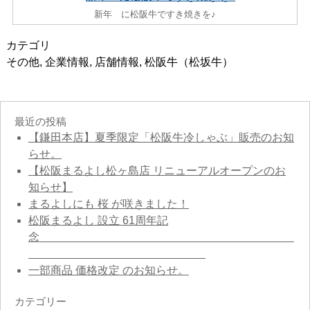
新年 に松阪牛ですき焼きを♪
カテゴリ
その他
,
企業情報
,
店舗情報
,
松阪牛（松坂牛）
最近の投稿
【鎌田本店】夏季限定「松阪牛冷しゃぶ」販売のお知
らせ。
【松阪まるよし松ヶ島店 リニューアルオープンのお
知らせ】
まるよしにも 桜 が咲きました！
松阪まるよし 設立 61周年記
念
一部商品 価格改定 のお知らせ。
カテゴリー