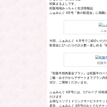
松阪まるよしです。
松阪地域みっちゃく生活情報誌
ふぁみんぐ 4月号『春の歓迎会』に掲載
ふぁ
今回、ふぁみんぐ ４月号でご紹介いただ
歓迎会にぴったりの少人数～楽しめる『
松阪牛
『松阪牛焼肉宴会プラン』は松阪牛ロー
ご飯・みそ汁からデザートまでプラン内
ぜひ、ご賞味くださいませ。
ふぁみんぐ 4月号には、1グループ 10
だけます
お得な☆ソフトドリンクサービスチケッ
是非、ふぁみんぐ 4月号のおトクなチケ