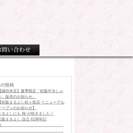
近の投稿
【鎌田本店】夏季限定「松阪牛冷しゃ
ぶ」販売のお知らせ。
【松阪まるよし松ヶ島店 リニューアル
オープンのお知らせ】
まるよしにも 桜 が咲きました！
松阪まるよし 設立 61周年記
念