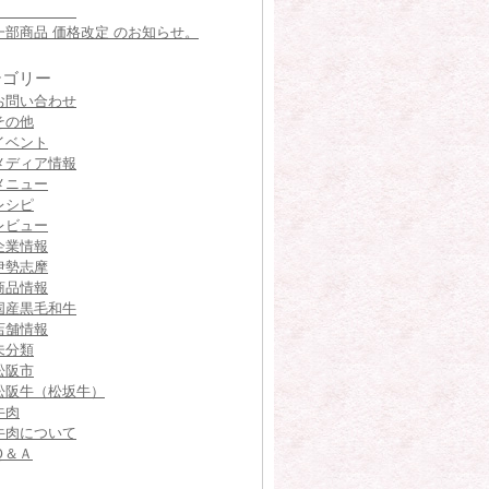
一部商品 価格改定 のお知らせ。
テゴリー
お問い合わせ
その他
イベント
メディア情報
メニュー
レシピ
レビュー
企業情報
伊勢志摩
商品情報
国産黒毛和牛
店舗情報
未分類
松阪市
松阪牛（松坂牛）
牛肉
牛肉について
Ｑ＆Ａ