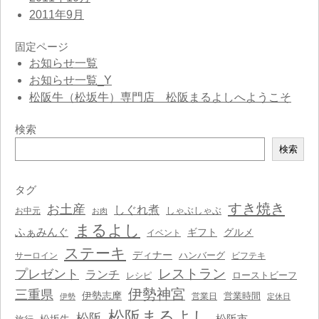
2011年9月
固定ページ
お知らせ一覧
お知らせ一覧_Y
松阪牛（松坂牛）専門店 松阪まるよしへようこそ
検索
検
検索
索
タグ
すき焼き
お土産
しぐれ煮
しゃぶしゃぶ
お中元
お肉
まるよし
ふぁみんぐ
ギフト
グルメ
イベント
ステーキ
ディナー
ハンバーグ
サーロイン
ビフテキ
レストラン
プレゼント
ランチ
ローストビーフ
レシピ
伊勢神宮
三重県
伊勢志摩
営業時間
営業日
伊勢
定休日
松阪まるよし
松阪
松阪市