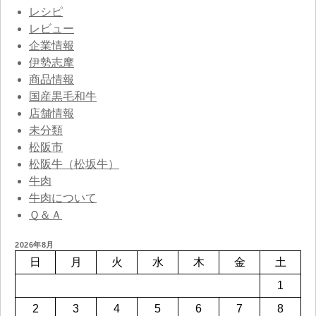
レシピ
レビュー
企業情報
伊勢志摩
商品情報
国産黒毛和牛
店舗情報
未分類
松阪市
松阪牛（松坂牛）
牛肉
牛肉について
Ｑ＆Ａ
2026年8月
日
月
火
水
木
金
土
1
2
3
4
5
6
7
8