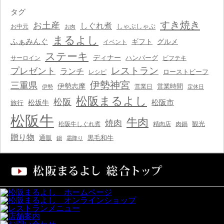
タグ
すき焼き
お土産
しぐれ煮
しゃぶしゃぶ
お中元
お肉
まるよし
ふぁみんぐ
ギフト
グルメ
イベント
ステーキ
ディナー
ハンバーグ
サーロイン
ビフテキ
レストラン
プレゼント
ランチ
ローストビーフ
レシピ
伊勢神宮
三重県
伊勢志摩
営業時間
営業日
伊勢
定休日
松阪まるよし
松阪
松阪市
松坂牛
旅行
松阪牛
牛肉
焼肉
観光
松阪牛しぐれ煮
精肉店
肉鍋
贈り物
通販
黒毛和牛
鍋
霜降り