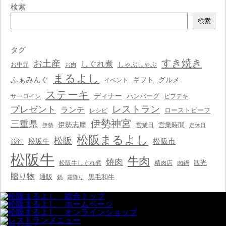
検索
検
検索
索
タグ
すき焼き
お土産
しぐれ煮
しゃぶしゃぶ
お中元
お肉
まるよし
ふぁみんぐ
ギフト
グルメ
イベント
ステーキ
ディナー
ハンバーグ
サーロイン
ビフテキ
レストラン
プレゼント
ランチ
ローストビーフ
レシピ
伊勢神宮
三重県
伊勢志摩
営業時間
営業日
伊勢
定休日
松阪まるよし
松阪
松阪市
松坂牛
旅行
松阪牛
牛肉
焼肉
観光
松阪牛しぐれ煮
精肉店
肉鍋
贈り物
通販
黒毛和牛
鍋
霜降り