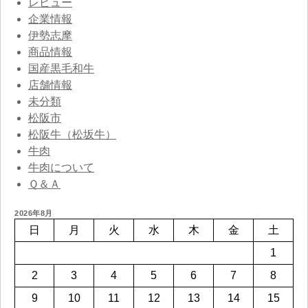
レビュー
企業情報
伊勢志摩
商品情報
国産黒毛和牛
店舗情報
未分類
松阪市
松阪牛（松坂牛）
牛肉
牛肉について
Ｑ＆Ａ
2026年8月
日
月
火
水
木
金
土
1
2
3
4
5
6
7
8
9
10
11
12
13
14
15