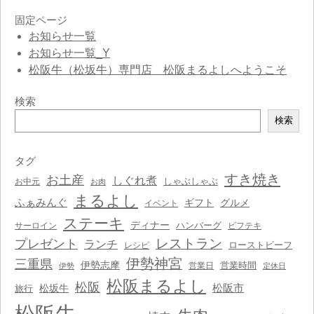
固定ページ
お知らせ一覧
お知らせ一覧_Y
松阪牛（松坂牛）専門店 松阪まるよしへようこそ
検索
検
検索
索
タグ
すき焼き
お土産
しぐれ煮
しゃぶしゃぶ
お中元
お肉
まるよし
ふぁみんぐ
ギフト
グルメ
イベント
ステーキ
ディナー
ハンバーグ
サーロイン
ビフテキ
レストラン
プレゼント
ランチ
ローストビーフ
レシピ
伊勢神宮
三重県
伊勢志摩
営業時間
営業日
伊勢
定休日
松阪まるよし
松阪
松阪市
松坂牛
旅行
松阪牛