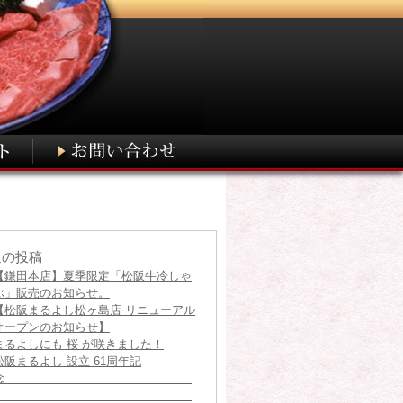
近の投稿
【鎌田本店】夏季限定「松阪牛冷しゃ
ぶ」販売のお知らせ。
【松阪まるよし松ヶ島店 リニューアル
オープンのお知らせ】
まるよしにも 桜 が咲きました！
松阪まるよし 設立 61周年記
念