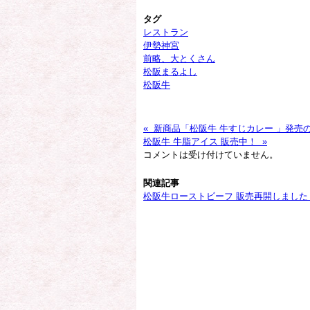
タグ
レストラン
伊勢神宮
前略、大とくさん
松阪まるよし
松阪牛
« 新商品「松阪牛 牛すじカレー 」発売
松阪牛 牛脂アイス 販売中！ »
コメントは受け付けていません。
関連記事
松阪牛ローストビーフ 販売