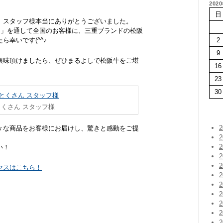
202
日
、スタッフ様本当にありがとうございました。
 」を通して全国のお客様に、三重ブランドの松阪
幸いです(^^♪
2
9
興味頂けましたら、ぜひまるよしで松阪牛をご堪
16
23
30
くさん スタッフ様
々な商品をお客様にお届けし、驚きと感動をご提
い！
セスはこちら！