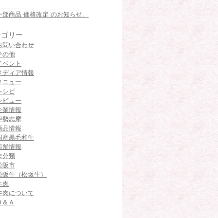
一部商品 価格改定 のお知らせ。
テゴリー
お問い合わせ
その他
イベント
メディア情報
メニュー
レシピ
レビュー
企業情報
伊勢志摩
商品情報
国産黒毛和牛
店舗情報
未分類
松阪市
松阪牛（松坂牛）
牛肉
牛肉について
Ｑ＆Ａ