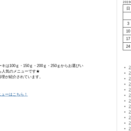
201
日
3
10
17
24
100ｇ・150ｇ・200ｇ・250ｇからお選びい
ら人気のメニューです★
料理が紹介されています。
ニューはこちら！