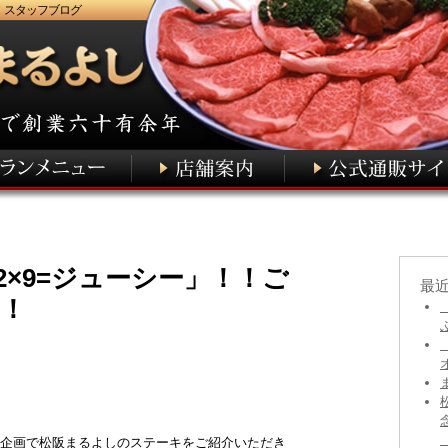
 スタッフブログ
2×9=ジューシー」！！ご
最
！
」の企画で松阪まるよしのステーキをご紹介いただき