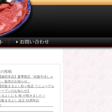
近の投稿
【鎌田本店】夏季限定「松阪牛冷しゃ
ぶ」販売のお知らせ。
【松阪まるよし松ヶ島店 リニューアル
オープンのお知らせ】
まるよしにも 桜 が咲きました！
松阪まるよし 設立 61周年記
念