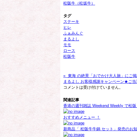
松阪牛（松坂牛）
タグ
ステーキ
ヒレ
ふぁみんぐ
まるよし
モモ
ロース
松阪牛
« 東海 の絶景「おでかけ大人旅」にご
まるよし お客様感謝キャンペーン★ご当
コメントは受け付けていません。
関連記事
香港の週刊雑誌 Weekend Weekly 
おすすめメニュー ！
新商品「 松阪牛牛鍋 セット」発売のお