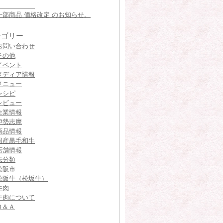
一部商品 価格改定 のお知らせ。
テゴリー
お問い合わせ
その他
イベント
メディア情報
メニュー
レシピ
レビュー
企業情報
伊勢志摩
商品情報
国産黒毛和牛
店舗情報
未分類
松阪市
松阪牛（松坂牛）
牛肉
牛肉について
Ｑ＆Ａ