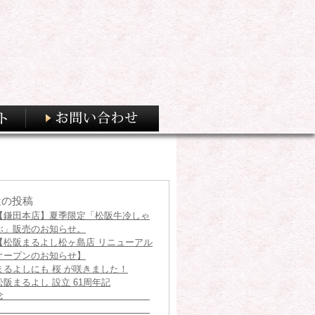
近の投稿
【鎌田本店】夏季限定「松阪牛冷しゃ
ぶ」販売のお知らせ。
【松阪まるよし松ヶ島店 リニューアル
オープンのお知らせ】
まるよしにも 桜 が咲きました！
松阪まるよし 設立 61周年記
念