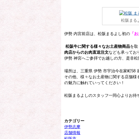
松阪まる
伊勢 内宮前店は、松阪まるよし初の
「お
松阪牛に関する様々なお土産物商品
を取
肉店からのお肉直送注文
なども承ってお
伊勢 神宮へご参拝でお越しの方、是非松
場所は、三重県 伊勢 市宇治今在家町58
その他、様々なお土産物に関する店舗様も
の魅力に触れていってください！
松阪まるよしのスタッフ一同心よりお待
カテゴリー
伊勢志摩
店舗情報
松阪市