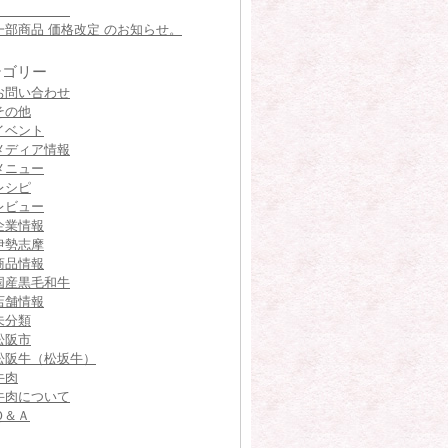
一部商品 価格改定 のお知らせ。
テゴリー
お問い合わせ
その他
イベント
メディア情報
メニュー
レシピ
レビュー
企業情報
伊勢志摩
商品情報
国産黒毛和牛
店舗情報
未分類
松阪市
松阪牛（松坂牛）
牛肉
牛肉について
Ｑ＆Ａ