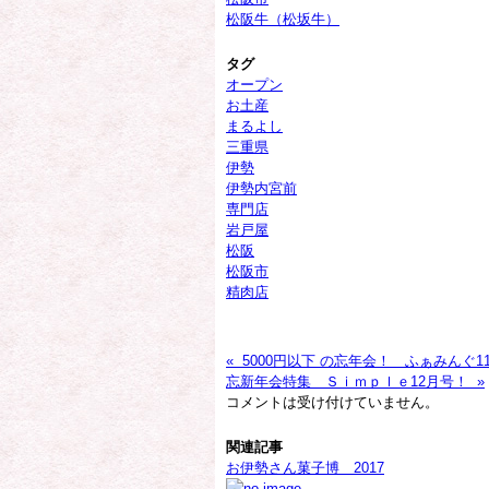
松阪牛（松坂牛）
タグ
オープン
お土産
まるよし
三重県
伊勢
伊勢内宮前
専門店
岩戸屋
松阪
松阪市
精肉店
« 5000円以下 の忘年会！ ふぁみんぐ1
忘新年会特集 Ｓｉｍｐｌｅ12月号！ »
コメントは受け付けていません。
関連記事
お伊勢さん菓子博 2017