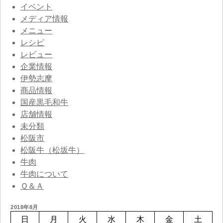
イベント
メディア情報
メニュー
レシピ
レビュー
企業情報
伊勢志摩
商品情報
国産黒毛和牛
店舗情報
未分類
松阪市
松阪牛（松坂牛）
牛肉
牛肉について
Ｑ＆Ａ
2018年8月
日
月
火
水
木
金
土