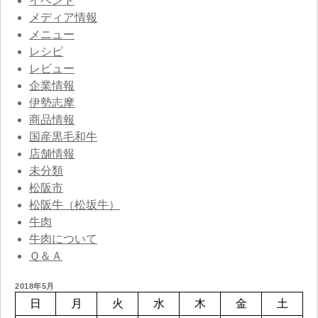
イベント
メディア情報
メニュー
レシピ
レビュー
企業情報
伊勢志摩
商品情報
国産黒毛和牛
店舗情報
未分類
松阪市
松阪牛（松坂牛）
牛肉
牛肉について
Ｑ＆Ａ
2018年5月
日
月
火
水
木
金
土