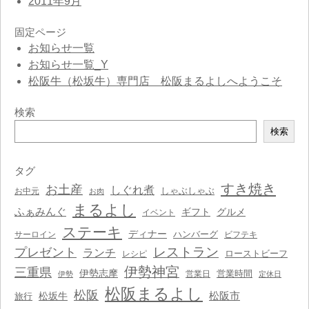
2011年9月
固定ページ
お知らせ一覧
お知らせ一覧_Y
松阪牛（松坂牛）専門店 松阪まるよしへようこそ
検索
検
検索
索
タグ
すき焼き
お土産
しぐれ煮
しゃぶしゃぶ
お中元
お肉
まるよし
ふぁみんぐ
ギフト
グルメ
イベント
ステーキ
ディナー
ハンバーグ
サーロイン
ビフテキ
レストラン
プレゼント
ランチ
ローストビーフ
レシピ
伊勢神宮
三重県
伊勢志摩
営業時間
営業日
伊勢
定休日
松阪まるよし
松阪
松阪市
松坂牛
旅行