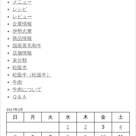
メニュー
レシピ
レビュー
企業情報
伊勢志摩
商品情報
国産黒毛和牛
店舗情報
未分類
松阪市
松阪牛（松坂牛）
牛肉
牛肉について
Ｑ＆Ａ
2017年2月
日
月
火
水
木
金
土
1
2
3
4