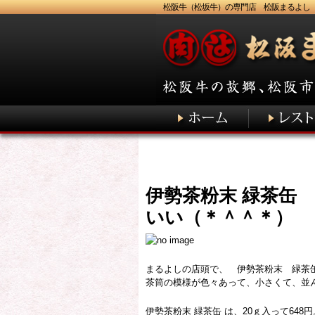
松阪牛（松坂牛）の専門店 松阪まるよし
伊勢茶粉末 緑茶缶
いい（＊＾＾＊）
まるよしの店頭で、 伊勢茶粉末 緑茶缶
茶筒の模様が色々あって、小さくて、並
伊勢茶粉末 緑茶缶 は、20ｇ入って648円