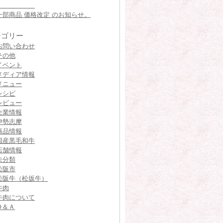
一部商品 価格改定 のお知らせ。
テゴリー
お問い合わせ
その他
イベント
メディア情報
メニュー
レシピ
レビュー
企業情報
伊勢志摩
商品情報
国産黒毛和牛
店舗情報
未分類
松阪市
松阪牛（松坂牛）
牛肉
牛肉について
Ｑ＆Ａ