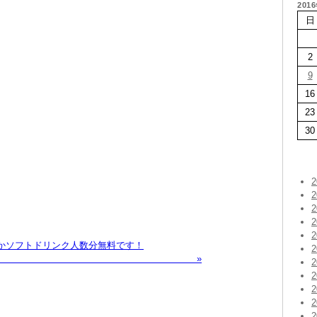
201
日
2
9
16
23
30
ルかソフトドリンク人数分無料です！
 氏郷まつり »