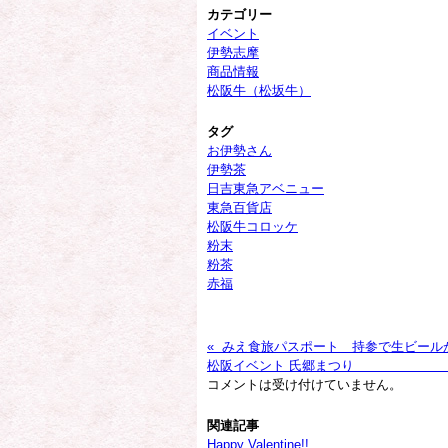
カテゴリー
イベント
伊勢志摩
商品情報
松阪牛（松坂牛）
タグ
お伊勢さん
伊勢茶
日吉東急アベニュー
東急百貨店
松阪牛コロッケ
粉末
粉茶
赤福
« みえ食旅パスポート 持参で生ビー
松阪イベント
コメントは受け付けていません。
関連記事
Happy Valentine!!