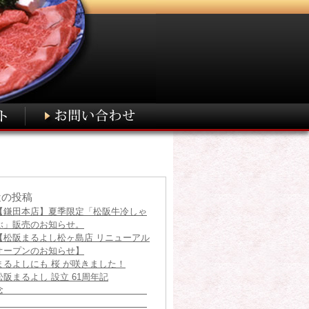
近の投稿
【鎌田本店】夏季限定「松阪牛冷しゃ
ぶ」販売のお知らせ。
【松阪まるよし松ヶ島店 リニューアル
オープンのお知らせ】
まるよしにも 桜 が咲きました！
松阪まるよし 設立 61周年記
念