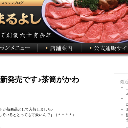
 スタッフブログ
 新発売です♪茶筒がかわ
最
 が新商品として入荷しました♪
んでいるととっても可愛いんです（＊＾＾＊）
。