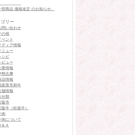
一部商品 価格改定 のお知らせ。
テゴリー
お問い合わせ
その他
イベント
メディア情報
メニュー
レシピ
レビュー
企業情報
伊勢志摩
商品情報
国産黒毛和牛
店舗情報
未分類
松阪市
松阪牛（松坂牛）
牛肉
牛肉について
Ｑ＆Ａ