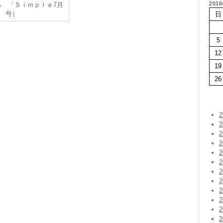
201
る 「Ｓｉｍｐｌｅ7月
号）
日
5
12
19
26