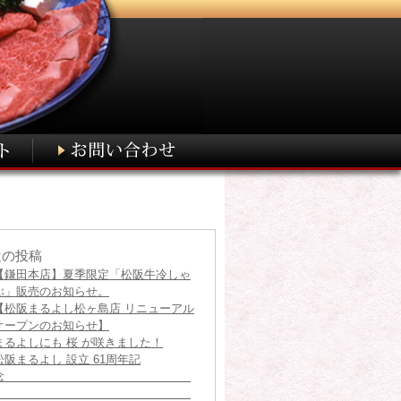
近の投稿
【鎌田本店】夏季限定「松阪牛冷しゃ
ぶ」販売のお知らせ。
【松阪まるよし松ヶ島店 リニューアル
オープンのお知らせ】
まるよしにも 桜 が咲きました！
松阪まるよし 設立 61周年記
念