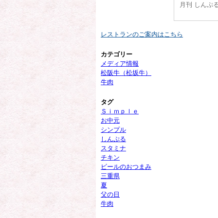
月刊 しんぷ
レストランのご案内はこちら
カテゴリー
メディア情報
松阪牛（松坂牛）
牛肉
タグ
Ｓｉｍｐｌｅ
お中元
シンプル
しんぷる
スタミナ
チキン
ビールのおつまみ
三重県
夏
父の日
牛肉