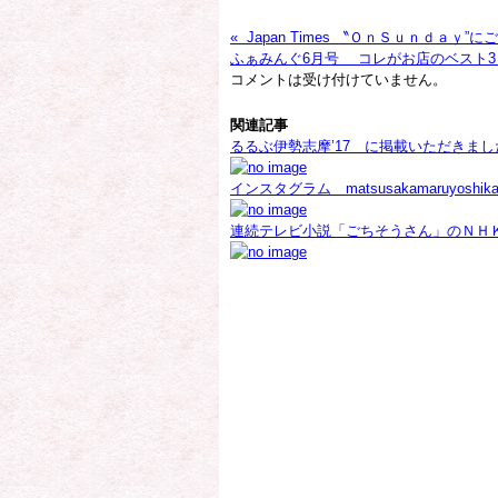
« Japan Times 〝ＯｎＳｕｎｄａｙ
ふぁみんぐ6月号 コレがお店のベ
コメントは受け付けていません。
関連記事
るるぶ伊勢志摩’17 に掲載いただきま
インスタグラム matsusakamaruyosh
連続テレビ小説「ごちそうさん」のＮＨ