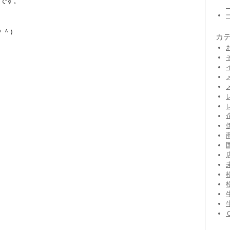
うです。
＾＾）
カ