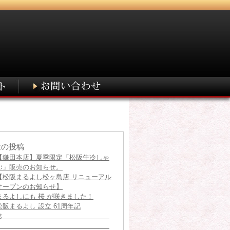
近の投稿
【鎌田本店】夏季限定「松阪牛冷しゃ
ぶ」販売のお知らせ。
【松阪まるよし松ヶ島店 リニューアル
オープンのお知らせ】
まるよしにも 桜 が咲きました！
松阪まるよし 設立 61周年記
念