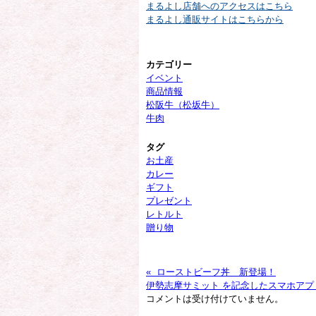
まるよし店舗へのアクセスはこちら
まるよし通販サイトはこちらから
カテゴリー
イベント
商品情報
松阪牛（松坂牛）
牛肉
タグ
お土産
カレー
ギフト
プレゼント
レトルト
贈り物
« ローストビーフ丼 新登場！
伊勢志摩サミット を記念したスマホアプ
コメントは受け付けていません。