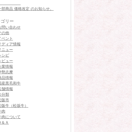
一部商品 価格改定 のお知らせ。
テゴリー
お問い合わせ
その他
イベント
メディア情報
メニュー
レシピ
レビュー
企業情報
伊勢志摩
商品情報
国産黒毛和牛
店舗情報
未分類
松阪市
松阪牛（松坂牛）
牛肉
牛肉について
Ｑ＆Ａ