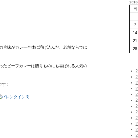
201
日
7
14
21
肉の旨味がカレー全体に溶け込んだ、老舗ならでは
28
使ったビーフカレーは贈りものにも喜ばれる人気の
です！