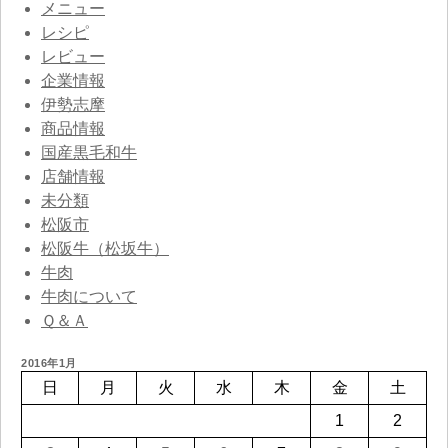
メニュー
レシピ
レビュー
企業情報
伊勢志摩
商品情報
国産黒毛和牛
店舗情報
未分類
松阪市
松阪牛（松坂牛）
牛肉
牛肉について
Ｑ＆Ａ
2016年1月
日
月
火
水
木
金
土
1
2