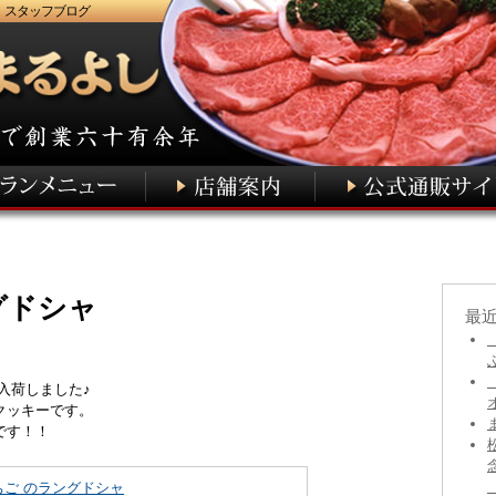
 スタッフブログ
グドシャ
最
入荷しました♪
クッキーです。
です！！