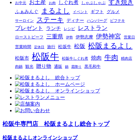
すき焼き
お土産
しぐれ煮
しゃぶしゃぶ
お中元
お肉
まるよし
ふぁみんぐ
ギフト
グルメ
イベント
ステーキ
ディナー
ハンバーグ
ビフテキ
サーロイン
レストラン
プレゼント
ランチ
レシピ
伊勢神宮
三重県
ローストビーフ
伊勢志摩
伊勢
営業日
松阪まるよし
松阪
松坂牛
営業時間
旅行
定休日
松阪牛
牛肉
焼肉
松阪市
精肉店
松阪牛しぐれ煮
贈り物
観光
肉鍋
通販
黒毛和牛
鍋
霜降り
松阪牛専門店 松阪まるよし総合トップ
松阪まるよしオンラインショップ