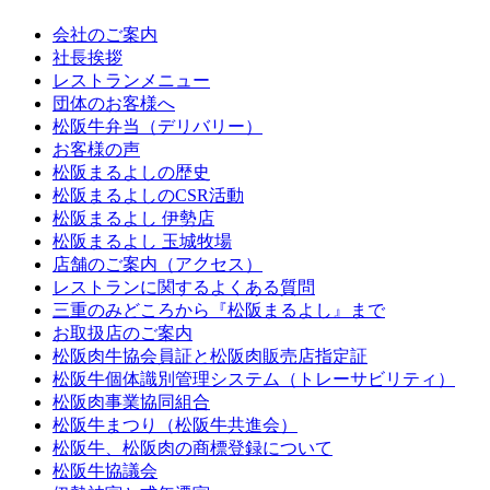
会社のご案内
社長挨拶
レストランメニュー
団体のお客様へ
松阪牛弁当（デリバリー）
お客様の声
松阪まるよしの歴史
松阪まるよしのCSR活動
松阪まるよし 伊勢店
松阪まるよし 玉城牧場
店舗のご案内（アクセス）
レストランに関するよくある質問
三重のみどころから『松阪まるよし』まで
お取扱店のご案内
松阪肉牛協会員証と松阪肉販売店指定証
松阪牛個体識別管理システム（トレーサビリティ）
松阪肉事業協同組合
松阪牛まつり（松阪牛共進会）
松阪牛、松阪肉の商標登録について
松阪牛協議会