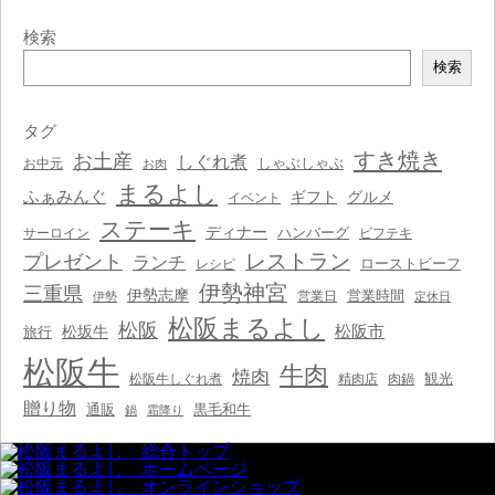
検索
検
検索
索
タグ
すき焼き
お土産
しぐれ煮
しゃぶしゃぶ
お中元
お肉
まるよし
ふぁみんぐ
ギフト
グルメ
イベント
ステーキ
ディナー
ハンバーグ
サーロイン
ビフテキ
レストラン
プレゼント
ランチ
ローストビーフ
レシピ
伊勢神宮
三重県
伊勢志摩
営業時間
営業日
伊勢
定休日
松阪まるよし
松阪
松阪市
松坂牛
旅行
松阪牛
牛肉
焼肉
観光
松阪牛しぐれ煮
精肉店
肉鍋
贈り物
通販
黒毛和牛
鍋
霜降り