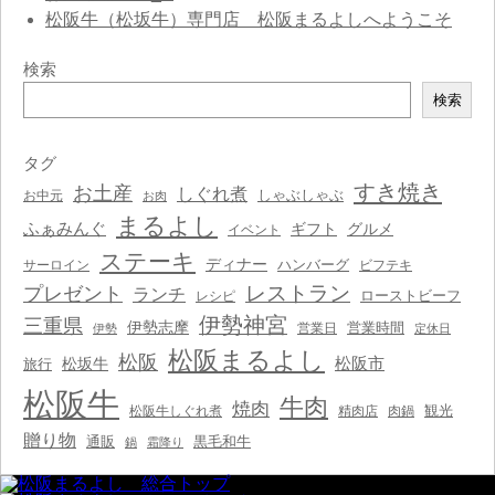
松阪牛（松坂牛）専門店 松阪まるよしへようこそ
検索
検
検索
索
タグ
すき焼き
お土産
しぐれ煮
しゃぶしゃぶ
お中元
お肉
まるよし
ふぁみんぐ
ギフト
グルメ
イベント
ステーキ
ディナー
ハンバーグ
サーロイン
ビフテキ
レストラン
プレゼント
ランチ
ローストビーフ
レシピ
伊勢神宮
三重県
伊勢志摩
営業時間
営業日
伊勢
定休日
松阪まるよし
松阪
松阪市
松坂牛
旅行
松阪牛
牛肉
焼肉
観光
松阪牛しぐれ煮
精肉店
肉鍋
贈り物
通販
黒毛和牛
鍋
霜降り