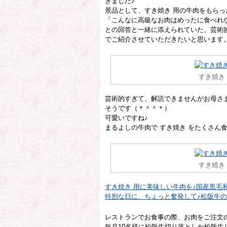
きました♪
景品として、すき焼き 用の牛肉をもらっ
「こんなに高級なお肉はめったに食べれ
との回答と一緒に添えられていた、芸術
でご紹介させていただきたいと思います
すき焼き
芸術的すぎて、解読できませんがお母さ
そうです（＊＾＾＊）
可愛いですね♪
まるよしの牛肉で すき焼き をたくさん
すき焼き
すき焼き 用に美味しい牛肉を♪国産黒毛
特別な日に、ちょっと奮発して♪松阪牛
レストランでお食事の際、お肉をご注文
毎月10名様に松阪牛切り落としか松阪牛