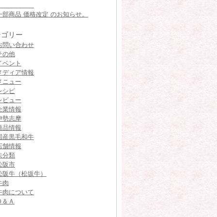
一部商品 価格改定 のお知らせ。
テゴリー
お問い合わせ
その他
イベント
メディア情報
メニュー
レシピ
レビュー
企業情報
伊勢志摩
商品情報
国産黒毛和牛
店舗情報
未分類
松阪市
松阪牛（松坂牛）
牛肉
牛肉について
Ｑ＆Ａ