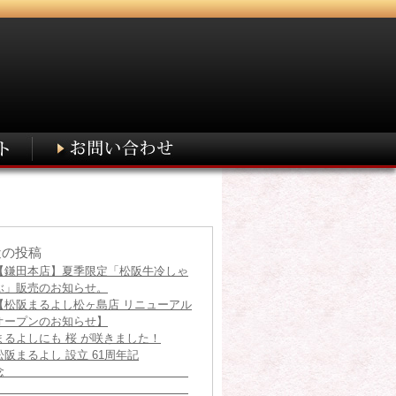
近の投稿
【鎌田本店】夏季限定「松阪牛冷しゃ
ぶ」販売のお知らせ。
【松阪まるよし松ヶ島店 リニューアル
オープンのお知らせ】
まるよしにも 桜 が咲きました！
松阪まるよし 設立 61周年記
念