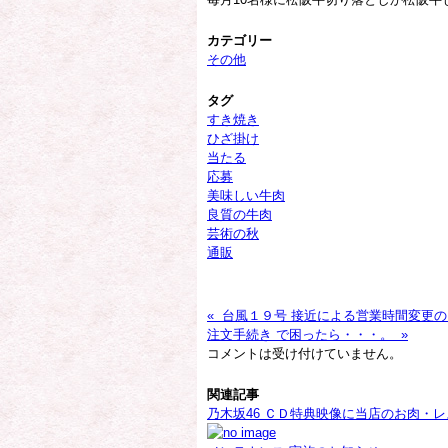
カテゴリー
その他
タグ
すき焼き
ひざ掛け
当たる
応募
美味しい牛肉
良質の牛肉
芸術の秋
通販
« 台風１９号 接近による営業時間変更
注文手続き で困ったら・・・。 »
コメントは受け付けていません。
関連記事
乃木坂46 ＣＤ特典映像に当店のお肉・