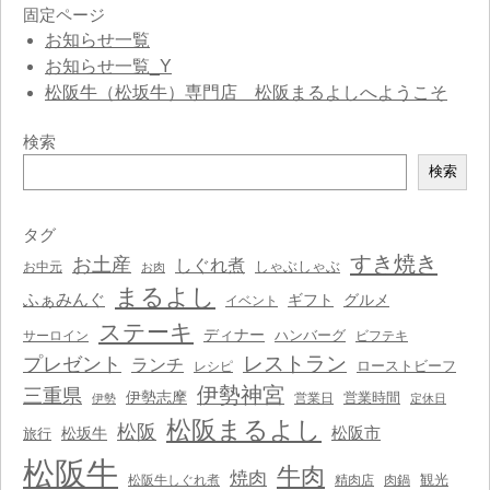
固定ページ
お知らせ一覧
お知らせ一覧_Y
松阪牛（松坂牛）専門店 松阪まるよしへようこそ
検索
検
検索
索
タグ
すき焼き
お土産
しぐれ煮
しゃぶしゃぶ
お中元
お肉
まるよし
ふぁみんぐ
ギフト
グルメ
イベント
ステーキ
ディナー
ハンバーグ
サーロイン
ビフテキ
レストラン
プレゼント
ランチ
ローストビーフ
レシピ
伊勢神宮
三重県
伊勢志摩
営業時間
営業日
伊勢
定休日
松阪まるよし
松阪
松阪市
松坂牛
旅行
松阪牛
牛肉
焼肉
観光
松阪牛しぐれ煮
精肉店
肉鍋