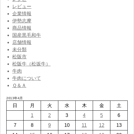
レビュー
企業情報
伊勢志摩
商品情報
国産黒毛和牛
店舗情報
未分類
松阪市
松阪牛（松坂牛）
牛肉
牛肉について
Ｑ＆Ａ
2013年4月
日
月
火
水
木
金
土
1
2
3
4
5
6
7
8
9
10
11
12
13