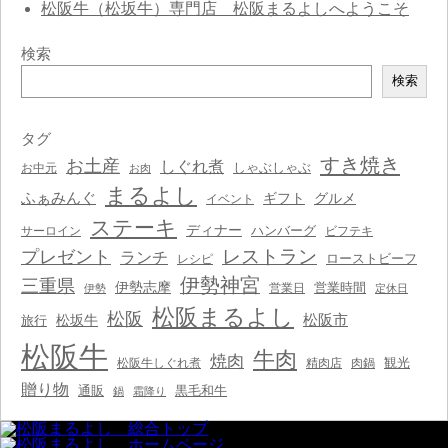
松阪牛（松坂牛）専門店 松阪まるよしへようこそ
検索
検
検索
索
タグ
すき焼き
お土産
しぐれ煮
しゃぶしゃぶ
お中元
お肉
まるよし
ふぁみんぐ
ギフト
グルメ
イベント
ステーキ
ディナー
ハンバーグ
サーロイン
ビフテキ
レストラン
プレゼント
ランチ
ローストビーフ
レシピ
伊勢神宮
三重県
伊勢志摩
営業時間
営業日
伊勢
定休日
松阪まるよし
松阪
松阪市
松坂牛
旅行
松阪牛
牛肉
焼肉
観光
松阪牛しぐれ煮
精肉店
肉鍋
贈り物
通販
黒毛和牛
鍋
霜降り