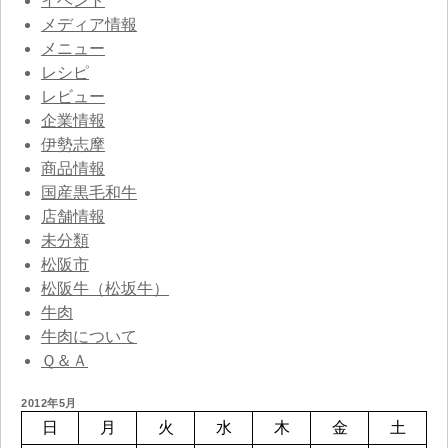
イベント
メディア情報
メニュー
レシピ
レビュー
企業情報
伊勢志摩
商品情報
国産黒毛和牛
店舗情報
未分類
松阪市
松阪牛（松坂牛）
牛肉
牛肉について
Ｑ＆Ａ
2012年5月
日
月
火
水
木
金
土